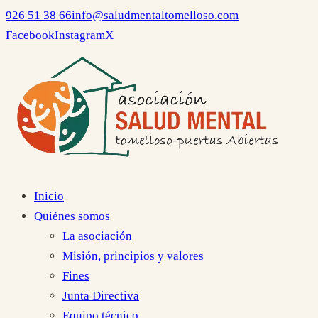
926 51 38 66
info@saludmentaltomelloso.com
Facebook
Instagram
X
Inicio
Quiénes somos
La asociación
Misión, principios y valores
Fines
Junta Directiva
Equipo técnico